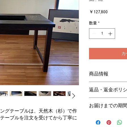
SKU： ir-tb
価
￥127,800
格
数量
*
カ
商品情報
返品・返金ポリ
【詳細】
◆不良品について
お届けまでの期
サイズ
着払いでご返品後、
ングテーブルは、天然木（杉）で作
以内とさせていただ
※在庫がある場合を
テーブルを注文を受けてから丁寧に
◆返品
きてから、製作に取
未使用に限り可能（