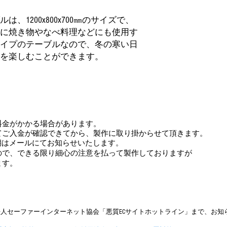
完成までに1～2か月
す。）
また、お客様のご都
、1200x800x700㎜のサイズで、
材質
ていただきます。
に焼き物やなべ料理などにも使用す
イプのテーブルなので、冬の寒い日
を楽しむことができます。
重量
色
料金がかかる場合があります。
てご入金が確認できてから、製作に取り掛からせて頂きます。
はメールにてお知らせいたします。​
ので、できる限り細心の注意を払って製作しておりますが
※同素材の蓋が付い
ます。
※テーブル下に、金
と同素材のカバーが
※テーブルは、光に
ります。
※消費税、送料込み
人セーファーインターネット協会「悪質ECサイトホットライン」まで、お知