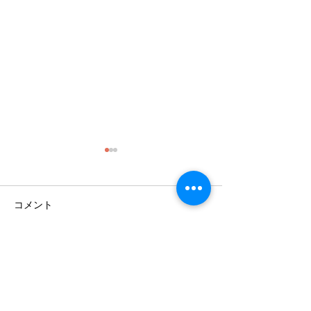
コメント
コメントを追加…
kuroridaininguクロリダイニ
インスタにコメ
ングでご使用いただける
せてくださいま
ことになりました。