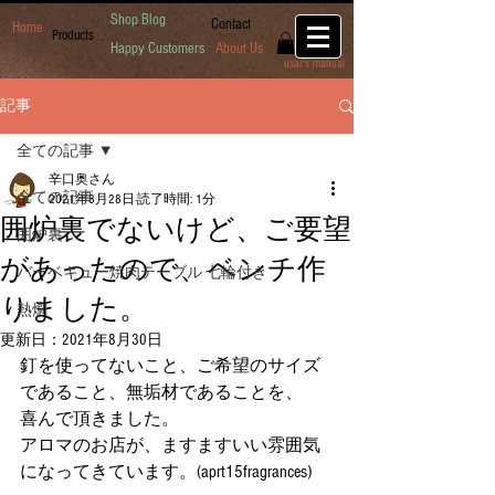
Shop Blog
Contact
Home
Products
Happy Customers
About Us
usar's manual
記事
全ての記事
辛口奥さん
全ての記事
2021年8月28日
読了時間: 1分
囲炉裏でないけど、ご要望
囲炉裏
があったので、ベンチ作
バーベキュー焼肉テーブル 七輪付き
りました。
熱燗
更新日：
2021年8月30日
釘を使ってないこと、ご希望のサイズ
であること、無垢材であることを、
喜んで頂きました。
アロマのお店が、ますますいい雰囲気
になってきています。(aprt15fragrances)