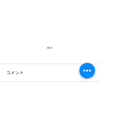
コメント
コメントを追加…
kuroridaininguクロリダイニ
インスタにコメ
ングでご使用いただける
せてくださいま
ことになりました。
​※離島、及び、遠隔地の場合は、別途料金がかかる
場合があります。
※在庫がある場合を除き、ご注文頂いてご入金が確