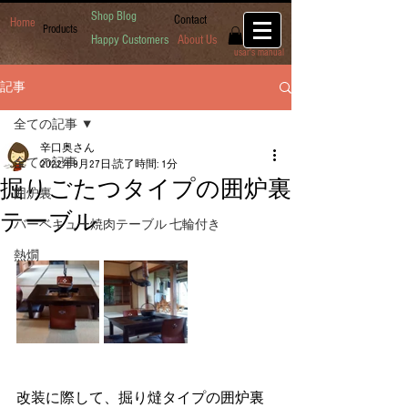
Shop Blog
Contact
Home
Products
Happy Customers
About Us
usar's manual
記事
全ての記事
辛口奥さん
全ての記事
2022年9月27日
読了時間: 1分
掘りごたつタイプの囲炉裏
囲炉裏
テーブル
バーベキュー焼肉テーブル 七輪付き
熱燗
改装に際して、掘り燵タイプの囲炉裏