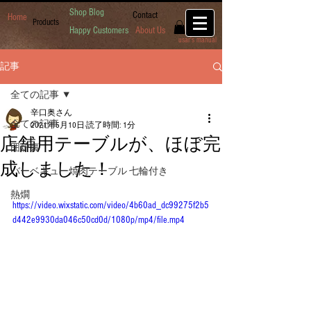
Shop Blog
Contact
Home
Products
Happy Customers
About Us
usar's manual
記事
全ての記事
辛口奥さん
全ての記事
2021年5月10日
読了時間: 1分
店舗用テーブルが、ほぼ完
囲炉裏
成しました！
バーベキュー焼肉テーブル 七輪付き
熱燗
https://video.wixstatic.com/video/4b60ad_dc99275f2b5
d442e9930da046c50cd0d/1080p/mp4/file.mp4