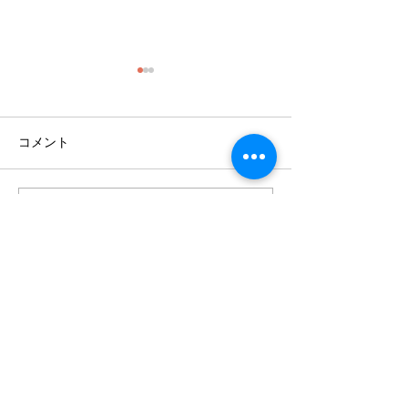
コメント
コメントを追加…
kuroridaininguクロリダイニ
インスタにコメ
ングでご使用いただける
せてくださいま
ことになりました。
​※離島、及び、遠隔地の場合は、別途料金がかかる
場合があります。
※在庫がある場合を除き、ご注文頂いてご入金が確
認できてから、製作に取り掛からせて頂きます。
完成までに1～2か月かかります。納期はメールに
てお知らせいたします。​
※当店は、無垢材を使用しておりますので、できる