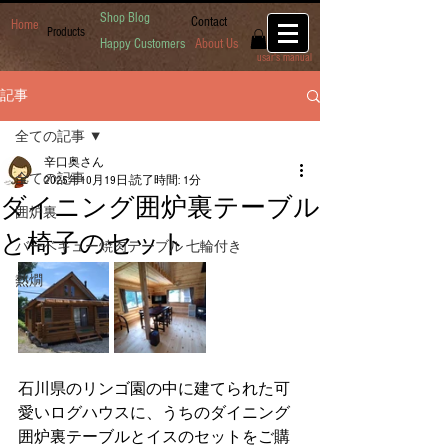
Shop Blog
Contact
Home
Products
Happy Customers
About Us
usar's manual
記事
全ての記事
辛口奥さん
全ての記事
2025年10月19日
読了時間: 1分
ダイニング囲炉裏テーブル
囲炉裏
と椅子のセット
バーベキュー焼肉テーブル 七輪付き
熱燗
石川県のリンゴ園の中に建てられた可
愛いログハウスに、うちのダイニング
囲炉裏テーブルとイスのセットをご購